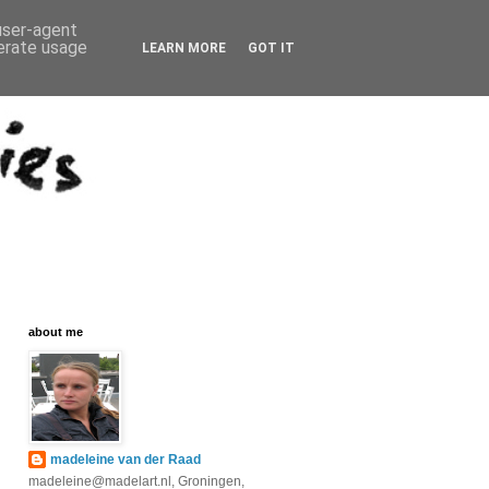
 user-agent
nerate usage
LEARN MORE
GOT IT
about me
madeleine van der Raad
madeleine@madelart.nl, Groningen,