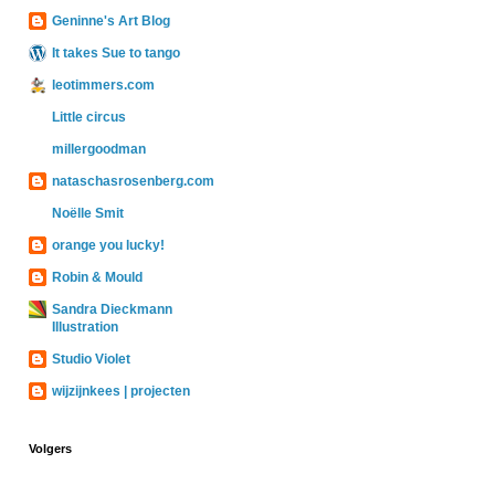
Geninne's Art Blog
It takes Sue to tango
leotimmers.com
Little circus
millergoodman
nataschasrosenberg.com
Noëlle Smit
orange you lucky!
Robin & Mould
Sandra Dieckmann
Illustration
Studio Violet
wijzijnkees | projecten
Volgers