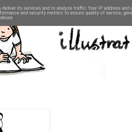
deliver its services and to analyze traffic. Your IP address and
formance and security metrics to ensure quality of service, ge
 abuse.