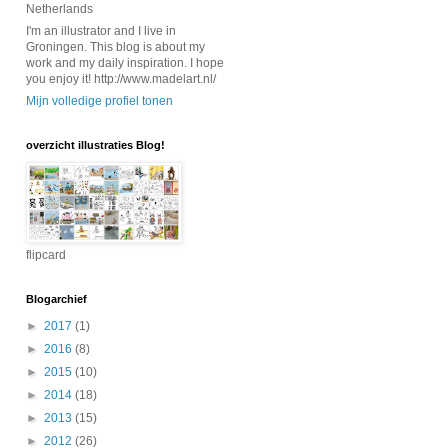
Netherlands
I'm an illustrator and I live in
Groningen. This blog is about my
work and my daily inspiration. I hope
you enjoy it! http://www.madelart.nl/
Mijn volledige profiel tonen
overzicht illustraties Blog!
flipcard
Blogarchief
►
2017
(1)
►
2016
(8)
►
2015
(10)
►
2014
(18)
►
2013
(15)
►
2012
(26)