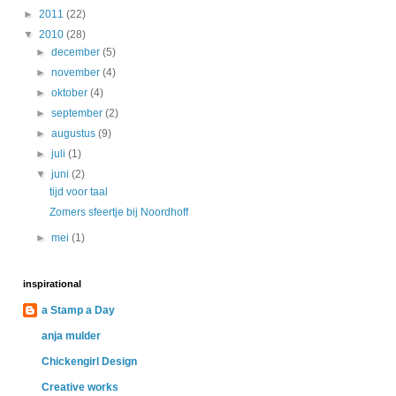
►
2011
(22)
▼
2010
(28)
►
december
(5)
►
november
(4)
►
oktober
(4)
►
september
(2)
►
augustus
(9)
►
juli
(1)
▼
juni
(2)
tijd voor taal
Zomers sfeertje bij Noordhoff
►
mei
(1)
inspirational
a Stamp a Day
anja mulder
Chickengirl Design
Creative works