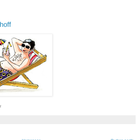
hoff
f