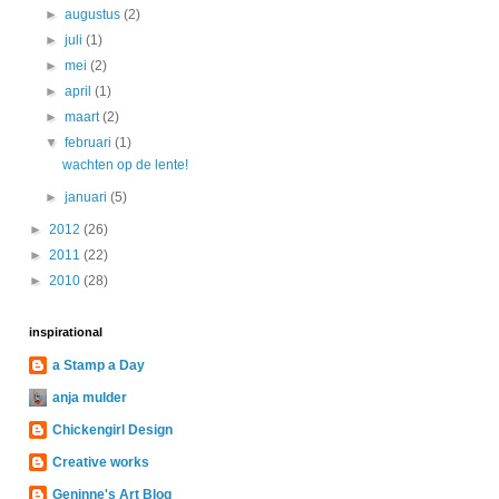
►
augustus
(2)
►
juli
(1)
►
mei
(2)
►
april
(1)
►
maart
(2)
▼
februari
(1)
wachten op de lente!
►
januari
(5)
►
2012
(26)
►
2011
(22)
►
2010
(28)
inspirational
a Stamp a Day
anja mulder
Chickengirl Design
Creative works
Geninne's Art Blog