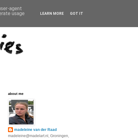
 user-agent
nerate usage
LEARN MORE
GOT IT
about me
madeleine van der Raad
madeleine@madelart.nl, Groningen,