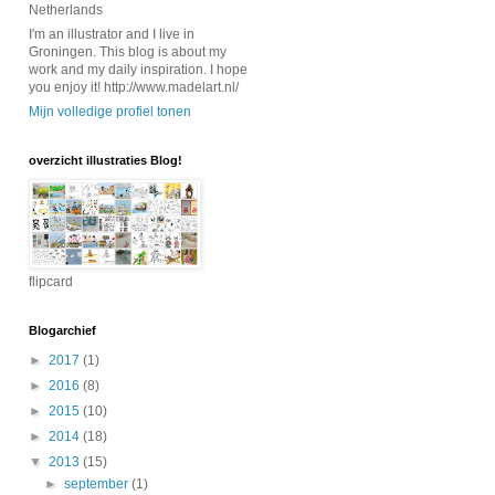
Netherlands
I'm an illustrator and I live in
Groningen. This blog is about my
work and my daily inspiration. I hope
you enjoy it! http://www.madelart.nl/
Mijn volledige profiel tonen
overzicht illustraties Blog!
flipcard
Blogarchief
►
2017
(1)
►
2016
(8)
►
2015
(10)
►
2014
(18)
▼
2013
(15)
►
september
(1)