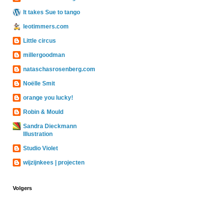
It takes Sue to tango
leotimmers.com
Little circus
millergoodman
nataschasrosenberg.com
Noëlle Smit
orange you lucky!
Robin & Mould
Sandra Dieckmann
Illustration
Studio Violet
wijzijnkees | projecten
Volgers