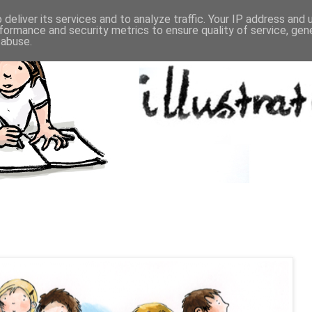
deliver its services and to analyze traffic. Your IP address and
formance and security metrics to ensure quality of service, ge
 abuse.