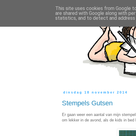
This site uses cookies from Google to 
are shared with Google along with per
statistics, and to detect and address
dinsdag 18 november 2014
Stempels Gutsen
Er gaan weer een aantal van mijn stempels
om lekker in de avond, als de kids in bed