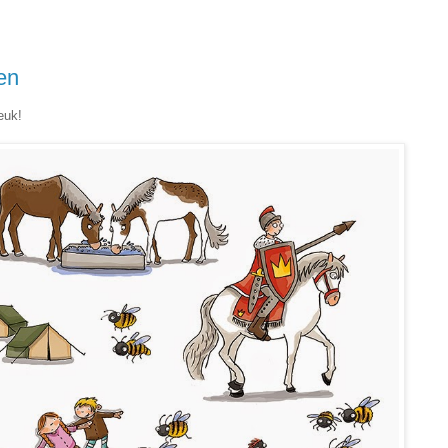
en
euk!