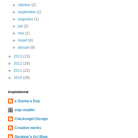
►
oktober
(2)
►
september
(1)
►
augustus
(1)
►
juli
(2)
►
mei
(1)
►
maart
(4)
►
januari
(6)
►
2013
(15)
►
2012
(26)
►
2011
(22)
►
2010
(28)
inspirational
a Stamp a Day
anja mulder
Chickengirl Design
Creative works
Geninne's Art Blog