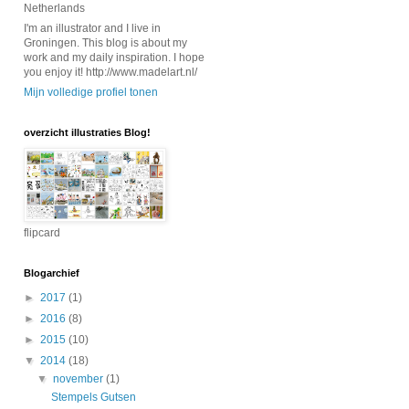
Netherlands
I'm an illustrator and I live in
Groningen. This blog is about my
work and my daily inspiration. I hope
you enjoy it! http://www.madelart.nl/
Mijn volledige profiel tonen
overzicht illustraties Blog!
flipcard
Blogarchief
►
2017
(1)
►
2016
(8)
►
2015
(10)
▼
2014
(18)
▼
november
(1)
Stempels Gutsen