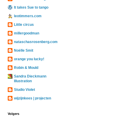
It takes Sue to tango
leotimmers.com
Little circus
millergoodman
nataschasrosenberg.com
Noëlle Smit
orange you lucky!
Robin & Mould
Sandra Dieckmann
Illustration
Studio Violet
wijzijnkees | projecten
Volgers