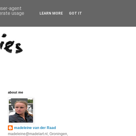
 user-agent
nerate usage
LEARN MORE
GOT IT
about me
madeleine van der Raad
madeleine@madelart.nl, Groningen,