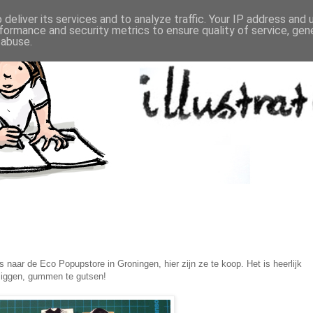
deliver its services and to analyze traffic. Your IP address and
formance and security metrics to ensure quality of service, ge
 abuse.
 naar de Eco Popupstore in Groningen, hier zijn ze te koop. Het is heerlijk
 liggen, gummen te gutsen!