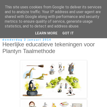
This site uses cookies from Google to deliver its services
and to analyze traffic. Your IP address and user-agent are
shared with Google along with performance and security
metrics to ensure quality of service, generate usage
statistics, and to detect and address abuse.
LEARN MORE
GOT IT
donderdag 2 januari 2014
Heerlijke educatieve tekeningen voor
Plantyn Taalmethode