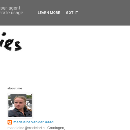
 user-agent
nerate usage
LEARN MORE
GOT IT
about me
madeleine van der Raad
madeleine@madelart.nl, Groningen,