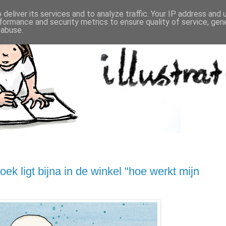
deliver its services and to analyze traffic. Your IP address and
formance and security metrics to ensure quality of service, ge
 abuse.
ek ligt bijna in de winkel "hoe werkt mijn