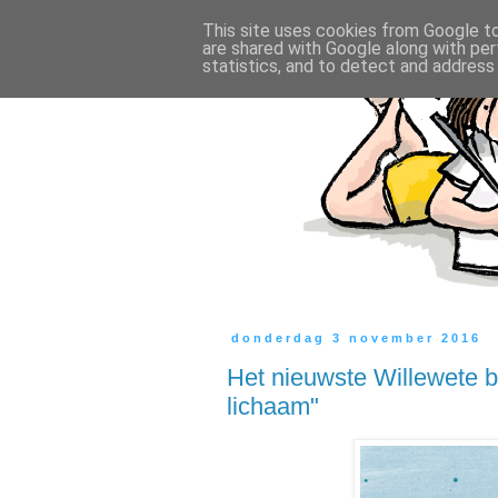
This site uses cookies from Google to 
are shared with Google along with per
statistics, and to detect and address
donderdag 3 november 2016
Het nieuwste Willewete bo
lichaam"