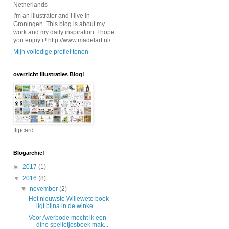
Netherlands
I'm an illustrator and I live in
Groningen. This blog is about my
work and my daily inspiration. I hope
you enjoy it! http://www.madelart.nl/
Mijn volledige profiel tonen
overzicht illustraties Blog!
flipcard
Blogarchief
►
2017
(1)
▼
2016
(8)
▼
november
(2)
Het nieuwste Willewete boek
ligt bijna in de winke...
Voor Averbode mocht ik een
dino spelletjesboek mak...