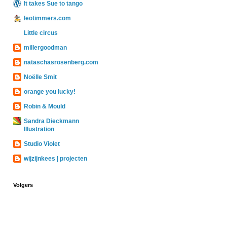
It takes Sue to tango
leotimmers.com
Little circus
millergoodman
nataschasrosenberg.com
Noëlle Smit
orange you lucky!
Robin & Mould
Sandra Dieckmann
Illustration
Studio Violet
wijzijnkees | projecten
Volgers