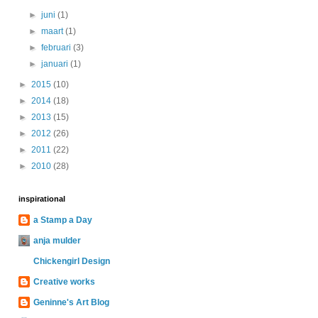
►
juni
(1)
►
maart
(1)
►
februari
(3)
►
januari
(1)
►
2015
(10)
►
2014
(18)
►
2013
(15)
►
2012
(26)
►
2011
(22)
►
2010
(28)
inspirational
a Stamp a Day
anja mulder
Chickengirl Design
Creative works
Geninne's Art Blog