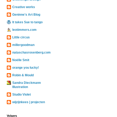
Creative works
Geninne's Art Blog
It takes Sue to tango
leotimmers.com
Little circus
millergoodman
nataschasrosenberg.com
Noëlle Smit
orange you lucky!
Robin & Mould
Sandra Dieckmann
Illustration
Studio Violet
wijzijnkees | projecten
Volgers