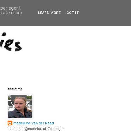
 user-agent
nerate usage
LEARN MORE
GOT IT
about me
madeleine van der Raad
madeleine@madelart.nl, Groningen,