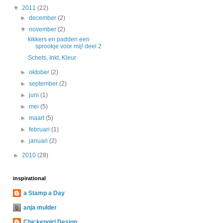
▼
2011
(22)
►
december
(2)
▼
november
(2)
kikkers en padden een
sprookje voor mij! deel 2
Schets, Inkt, Kleur
►
oktober
(2)
►
september
(2)
►
juni
(1)
►
mei
(5)
►
maart
(5)
►
februari
(1)
►
januari
(2)
►
2010
(28)
inspirational
a Stamp a Day
anja mulder
Chickengirl Design