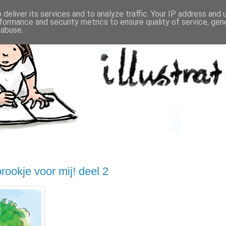
deliver its services and to analyze traffic. Your IP address and
formance and security metrics to ensure quality of service, ge
 abuse.
rookje voor mij! deel 2