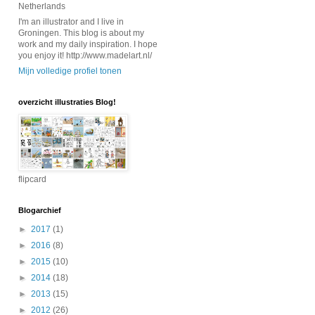
Netherlands
I'm an illustrator and I live in
Groningen. This blog is about my
work and my daily inspiration. I hope
you enjoy it! http://www.madelart.nl/
Mijn volledige profiel tonen
overzicht illustraties Blog!
flipcard
Blogarchief
►
2017
(1)
►
2016
(8)
►
2015
(10)
►
2014
(18)
►
2013
(15)
►
2012
(26)