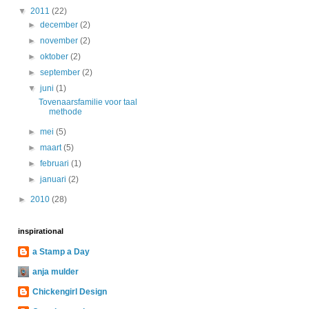
▼
2011
(22)
►
december
(2)
►
november
(2)
►
oktober
(2)
►
september
(2)
▼
juni
(1)
Tovenaarsfamilie voor taal
methode
►
mei
(5)
►
maart
(5)
►
februari
(1)
►
januari
(2)
►
2010
(28)
inspirational
a Stamp a Day
anja mulder
Chickengirl Design