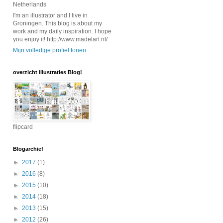
Netherlands
I'm an illustrator and I live in
Groningen. This blog is about my
work and my daily inspiration. I hope
you enjoy it! http://www.madelart.nl/
Mijn volledige profiel tonen
overzicht illustraties Blog!
flipcard
Blogarchief
►
2017
(1)
►
2016
(8)
►
2015
(10)
►
2014
(18)
►
2013
(15)
►
2012
(26)