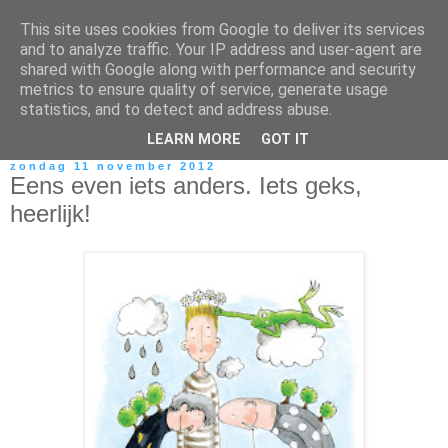
This site uses cookies from Google to deliver its services
and to analyze traffic. Your IP address and user-agent are
shared with Google along with performance and security
metrics to ensure quality of service, generate usage
statistics, and to detect and address abuse.
LEARN MORE
GOT IT
zondag 11 november 2012
Eens even iets anders. Iets geks,
heerlijk!