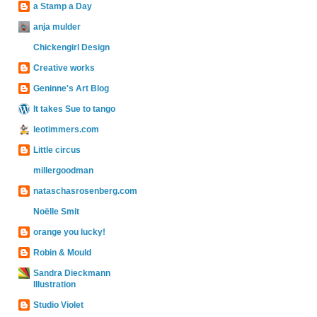
a Stamp a Day
anja mulder
Chickengirl Design
Creative works
Geninne's Art Blog
It takes Sue to tango
leotimmers.com
Little circus
millergoodman
nataschasrosenberg.com
Noëlle Smit
orange you lucky!
Robin & Mould
Sandra Dieckmann
Illustration
Studio Violet