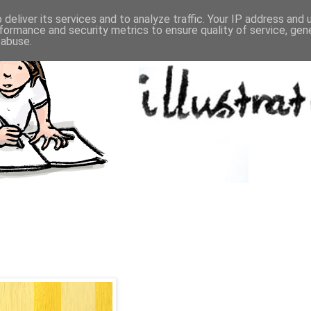
deliver its services and to analyze traffic. Your IP address and
formance and security metrics to ensure quality of service, ge
 abuse.