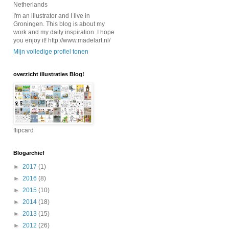
Netherlands
I'm an illustrator and I live in
Groningen. This blog is about my
work and my daily inspiration. I hope
you enjoy it! http://www.madelart.nl/
Mijn volledige profiel tonen
overzicht illustraties Blog!
flipcard
Blogarchief
►
2017
(1)
►
2016
(8)
►
2015
(10)
►
2014
(18)
►
2013
(15)
►
2012
(26)