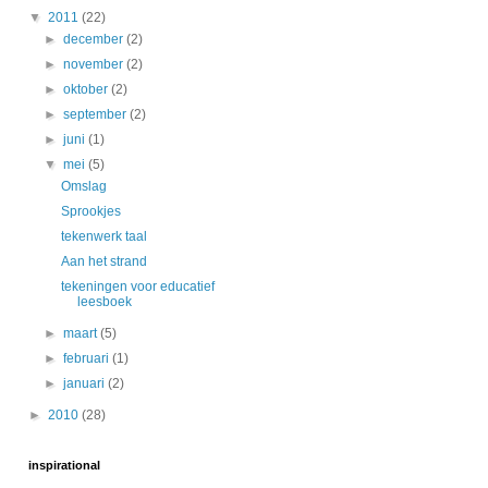
▼
2011
(22)
►
december
(2)
►
november
(2)
►
oktober
(2)
►
september
(2)
►
juni
(1)
▼
mei
(5)
Omslag
Sprookjes
tekenwerk taal
Aan het strand
tekeningen voor educatief
leesboek
►
maart
(5)
►
februari
(1)
►
januari
(2)
►
2010
(28)
inspirational