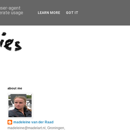
 user-agent
nerate usage
LEARN MORE
GOT IT
about me
madeleine van der Raad
madeleine@madelart.nl, Groningen,